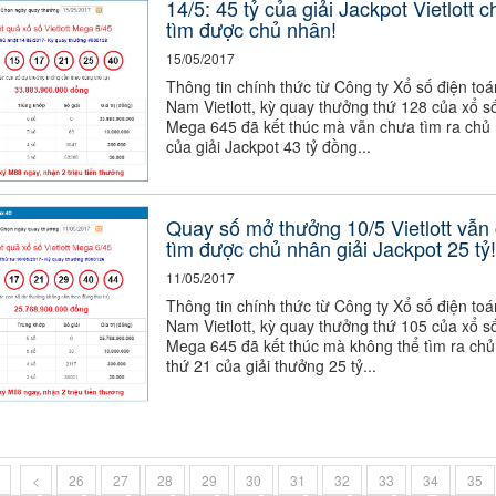
14/5: 45 tỷ của giải Jackpot Vietlott 
tìm được chủ nhân!
15/05/2017
Thông tin chính thức từ Công ty Xổ số điện toá
Nam Vietlott, kỳ quay thưởng thứ 128 của xổ s
Mega 645 đã kết thúc mà vẫn chưa tìm ra chủ
của giải Jackpot 43 tỷ đồng...
Quay số mở thưởng 10/5 Vietlott vẫn
tìm được chủ nhân giải Jackpot 25 tỷ
11/05/2017
Thông tin chính thức từ Công ty Xổ số điện toá
Nam Vietlott, kỳ quay thưởng thứ 105 của xổ s
Mega 645 đã kết thúc mà không thể tìm ra ch
thứ 21 của giải thưởng 25 tỷ...
<
26
27
28
29
30
31
32
33
34
35