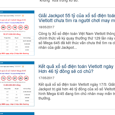
“khủng” vừa trúng xổ số.
Giải Jackpot 55 tỷ của xổ số điện toá
Vietlott chưa tìm ra người chơi may 
18/05/2017
Công ty Xổ số điện toán Việt Nam Vietlott thôn
chính thức về kỳ quay thưởng thứ 129 lần này 
số Mega 645 đã kết thúc vẫn chưa thể tìm ra 
nhân của giải Jackpot...
Kết quả xổ số điện toán Vietlott ngày 
Hơn 46 tỷ đồng sẽ có chủ?
17/05/2017
Kết quả xổ số điện toán Vietlott ngày 17/5: Giải
Jackpot trị giá hơn 46 tỷ đồng của xổ số Vieltott
hình Mega 6/45 đang tìm chủ nhân may mắn t
thưởng.