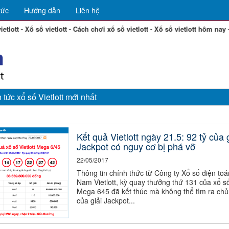
tức
Hướng dẫn
Liên hệ
 - Xổ số vietlott - Cách chơi xổ số vietlott - Xổ số vietlott hôm nay - Kết 
 tức xổ số Vietlott mới nhất
Kết quả Vietlott ngày 21.5: 92 tỷ của 
Jackpot có nguy cơ bị phá vỡ
22/05/2017
Thông tin chính thức từ Công ty Xổ số điện toá
Nam Vietlott, kỳ quay thưởng thứ 131 của xổ s
Mega 645 đã kết thúc mà không thể tìm ra ch
của giải Jackpot...