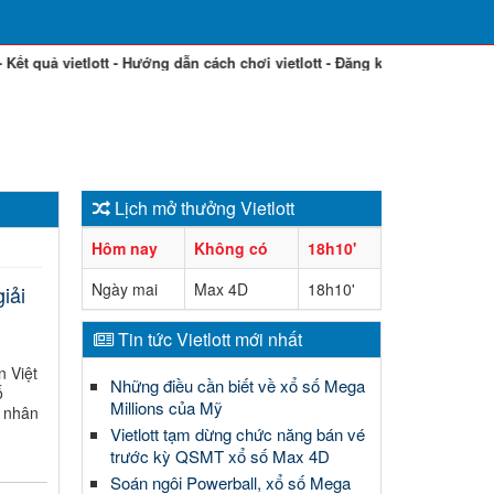
quả vietlott - Hướng dẫn cách chơi vietlott - Đăng ký đại lý vietlott
Lịch mở thưởng Vietlott
Hôm nay
Không có
18h10'
Ngày mai
Max 4D
18h10'
giải
Tin tức Vietlott mới nhất
n Việt
Những điều cần biết về xổ số Mega
ố
Millions của Mỹ
ủ nhân
Vietlott tạm dừng chức năng bán vé
trước kỳ QSMT xổ số Max 4D
Soán ngôi Powerball, xổ số Mega