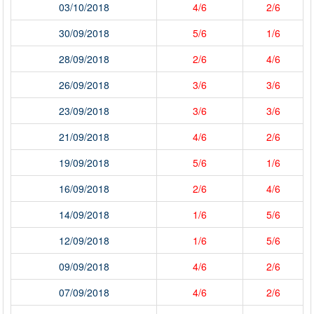
03/10/2018
4/6
2/6
30/09/2018
5/6
1/6
28/09/2018
2/6
4/6
26/09/2018
3/6
3/6
23/09/2018
3/6
3/6
21/09/2018
4/6
2/6
19/09/2018
5/6
1/6
16/09/2018
2/6
4/6
14/09/2018
1/6
5/6
12/09/2018
1/6
5/6
09/09/2018
4/6
2/6
07/09/2018
4/6
2/6