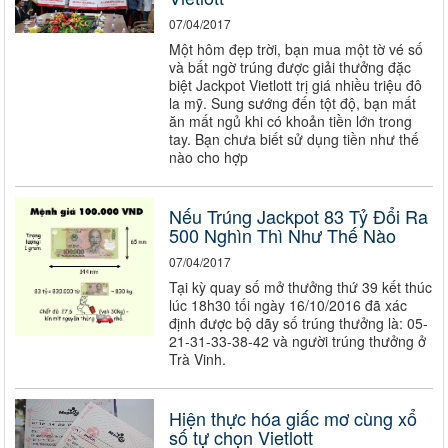
07/04/2017
Một hôm đẹp trời, bạn mua một tờ vé số
và bất ngờ trúng được giải thưởng đặc
biệt Jackpot Vietlott trị giá nhiều triệu đô
la mỹ. Sung sướng đến tột độ, bạn mất
ăn mất ngủ khi có khoản tiền lớn trong
tay. Bạn chưa biết sử dụng tiền như thế
nào cho hợp
Nếu Trúng Jackpot 83 Tỷ Đổi Ra
500 Nghìn Thì Như Thế Nào
07/04/2017
Tại kỳ quay số mở thưởng thứ 39 kết thúc
lúc 18h30 tối ngày 16/10/2016 đã xác
định được bộ dãy số trúng thưởng là: 05-
21-31-33-38-42 và người trúng thưởng ở
Trà Vinh.
Hiện thực hóa giấc mơ cùng xổ
số tự chọn Vietlott