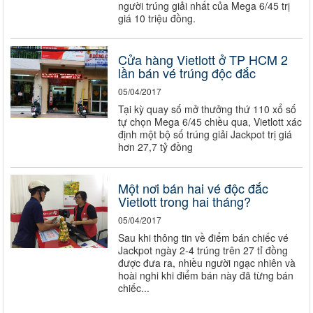
người trúng giải nhất của Mega 6/45 trị
giá 10 triệu đồng.
Cửa hàng Vietlott ở TP HCM 2
lần bán vé trúng độc đắc
05/04/2017
Tại kỳ quay số mở thưởng thứ 110 xổ số
tự chọn Mega 6/45 chiều qua, Vietlott xác
định một bộ số trúng giải Jackpot trị giá
hơn 27,7 tỷ đồng
Một nơi bán hai vé độc đắc
Vietlott trong hai tháng?
05/04/2017
Sau khi thông tin về điểm bán chiếc vé
Jackpot ngày 2-4 trúng trên 27 tỉ đồng
được đưa ra, nhiều người ngạc nhiên và
hoài nghi khi điểm bán này đã từng bán
chiếc...