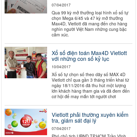
07/04/2017
Qua 99 kỳ mở thưởng loại hình xổ số tự
chọn Mega 6/45 và 47 kỳ mở thưởng
Max4D, Vietlott đã mang đến cho hàng
nghìn người Việt Nam những cung bậc
cảm xúc.
Xổ số điện toán Max4D Vietlott
với những con số kỷ lục
10/04/2017
Xổ số tự chọn số theo dãy số MAX 4D
Vietlott chỉ qua gần 3 tháng triển khai từ
ngày 18/11/2016 đã thu hút một lượng
lớn khách hàng tham gia và đã đem đến
cơ hội để may mắn tới người chơi
Vietlott phải thường xuyên kiểm
tra, giám sát đại lý
07/04/2017
Phó chủ tịch UBND TP.HCM Trần Vĩnh