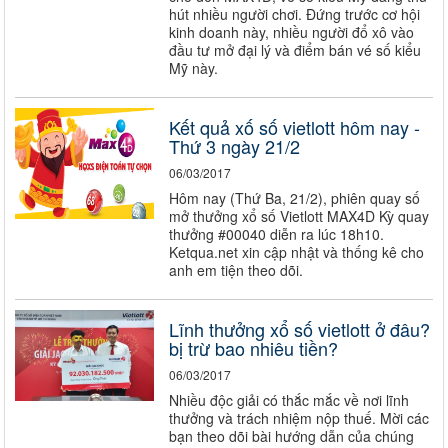
hút nhiều người chơi. Đứng trước cơ hội
kinh doanh này, nhiều người đổ xô vào
đầu tư mở đại lý và điểm bán vé số kiểu
Mỹ này.
Kết quả xố số vietlott hôm nay -
Thứ 3 ngày 21/2
06/03/2017
Hôm nay (Thứ Ba, 21/2), phiên quay số
mở thưởng xổ số Vietlott MAX4D Kỳ quay
thưởng #00040 diễn ra lúc 18h10.
Ketqua.net xin cập nhật và thống kê cho
anh em tiện theo dõi.
Lĩnh thưởng xổ số vietlott ở đâu?
bị trừ bao nhiêu tiền?
06/03/2017
Nhiều độc giải có thắc mắc về nơi lĩnh
thưởng và trách nhiệm nộp thuế. Mời các
bạn theo dõi bài hướng dẫn của chúng