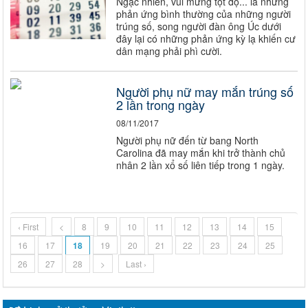
Ngạc nhiên, vui mừng tột độ... là những
phản ứng bình thường của những người
trúng số, song người đàn ông Úc dưới
đây lại có những phản ứng kỳ lạ khiến cư
dân mạng phải phì cười.
Người phụ nữ may mắn trúng số
2 lần trong ngày
08/11/2017
Người phụ nữ đến từ bang North
Carolina đã may mắn khi trở thành chủ
nhân 2 lần xổ số liên tiếp trong 1 ngày.
‹ First
<
8
9
10
11
12
13
14
15
16
17
18
19
20
21
22
23
24
25
26
27
28
>
Last ›