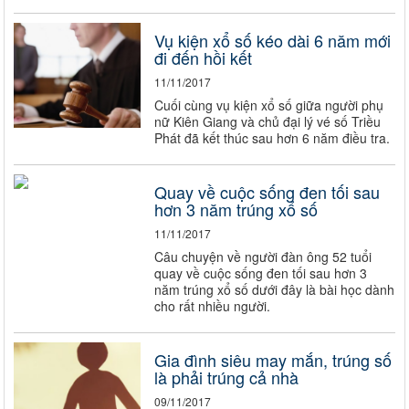
Vụ kiện xổ số kéo dài 6 năm mới
đi đến hồi kết
11/11/2017
Cuối cùng vụ kiện xổ số giữa người phụ
nữ Kiên Giang và chủ đại lý vé số Triều
Phát đã kết thúc sau hơn 6 năm điều tra.
Quay về cuộc sống đen tối sau
hơn 3 năm trúng xổ số
11/11/2017
Câu chuyện về người đàn ông 52 tuổi
quay về cuộc sống đen tối sau hơn 3
năm trúng xổ số dưới đây là bài học dành
cho rất nhiều người.
Gia đình siêu may mắn, trúng số
là phải trúng cả nhà
09/11/2017