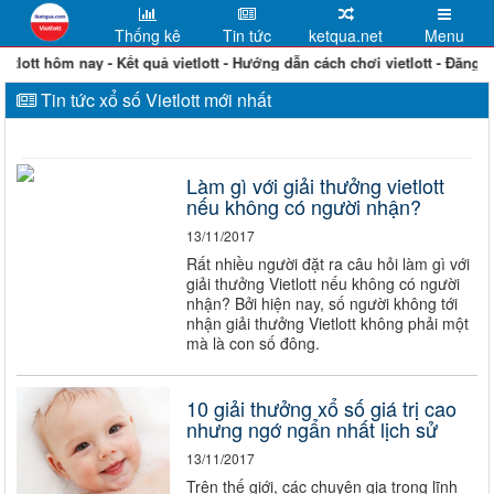
Thống kê
Tin tức
ketqua.net
Menu
tlott hôm nay - Kết quả vietlott - Hướng dẫn cách chơi vietlott - Đăng ký đạ
Tin tức xổ số Vietlott mới nhất
Làm gì với giải thưởng vietlott
nếu không có người nhận?
13/11/2017
Rất nhiều người đặt ra câu hỏi làm gì với
giải thưởng Vietlott nếu không có người
nhận? Bởi hiện nay, số người không tới
nhận giải thưởng Vietlott không phải một
mà là con số đông.
10 giải thưởng xổ số giá trị cao
nhưng ngớ ngẩn nhất lịch sử
13/11/2017
Trên thế giới, các chuyên gia trong lĩnh