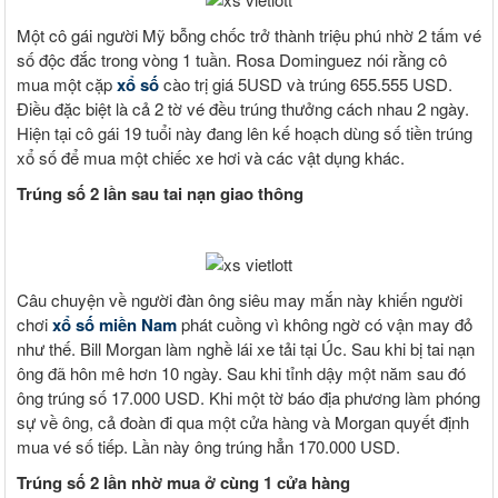
Một cô gái người Mỹ bỗng chốc trở thành triệu phú nhờ 2 tấm vé
số độc đắc trong vòng 1 tuần. Rosa Dominguez nói rằng cô
mua một cặp
xổ số
cào trị giá 5USD và trúng 655.555 USD.
Điều đặc biệt là cả 2 tờ vé đều trúng thưởng cách nhau 2 ngày.
Hiện tại cô gái 19 tuổi này đang lên kế hoạch dùng số tiền trúng
xổ số để mua một chiếc xe hơi và các vật dụng khác.
Trúng số 2 lần sau tai nạn giao thông
Câu chuyện về người đàn ông siêu may mắn này khiến người
chơi
xổ số miền Nam
phát cuồng vì không ngờ có vận may đỏ
như thế. Bill Morgan làm nghề lái xe tải tại Úc. Sau khi bị tai nạn
ông đã hôn mê hơn 10 ngày. Sau khi tỉnh dậy một năm sau đó
ông trúng số 17.000 USD. Khi một tờ báo địa phương làm phóng
sự về ông, cả đoàn đi qua một cửa hàng và Morgan quyết định
mua vé số tiếp. Lần này ông trúng hẳn 170.000 USD.
Trúng số 2 lần nhờ mua ở cùng 1 cửa hàng