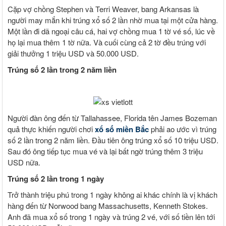
Cặp vợ chồng Stephen và Terri Weaver, bang Arkansas là
người may mắn khi trúng xổ số 2 lần nhờ mua tại một cửa hàng.
Một lần đi dã ngoại câu cá, hai vợ chồng mua 1 tờ vé số, lúc về
họ lại mua thêm 1 tờ nữa. Và cuối cùng cả 2 tờ đều trúng với
giải thưởng 1 triệu USD và 50.000 USD.
Trúng số 2 lần trong 2 năm liền
Người đàn ông đến từ Tallahassee, Florida tên James Bozeman
quả thực khiến người chơi
xổ số miền Bắc
phải ao ước vì trúng
số 2 lần trong 2 năm liền. Đầu tiên ông trúng xổ số 10 triệu USD.
Sau đó ông tiếp tục mua vé và lại bất ngờ trúng thêm 3 triệu
USD nữa.
Trúng số 2 lần trong 1 ngày
Trở thành triệu phú trong 1 ngày không ai khác chính là vị khách
hàng đến từ Norwood bang Massachusetts, Kenneth Stokes.
Anh đã mua xổ số trong 1 ngày và trúng 2 vé, với số tiền lên tới