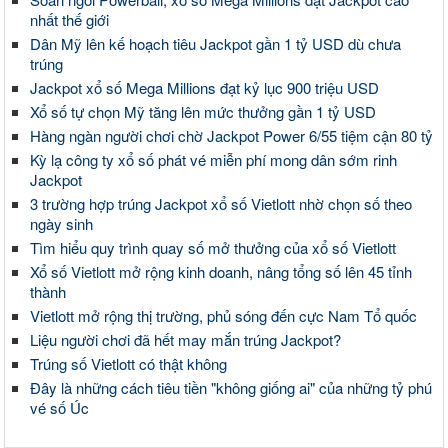
nhất thế giới
Dân Mỹ lên kế hoạch tiêu Jackpot gần 1 tỷ USD dù chưa
trúng
Jackpot xổ số Mega Millions đạt kỷ lục 900 triệu USD
Xổ số tự chọn Mỹ tăng lên mức thưởng gần 1 tỷ USD
Hàng ngàn người chơi chờ Jackpot Power 6/55 tiệm cận 80 tỷ
Kỳ lạ công ty xổ số phát vé miễn phí mong dân sớm rinh
Jackpot
3 trường hợp trúng Jackpot xổ số Vietlott nhờ chọn số theo
ngày sinh
Tìm hiểu quy trình quay số mở thưởng của xổ số Vietlott
Xổ số Vietlott mở rộng kinh doanh, nâng tổng số lên 45 tỉnh
thành
Vietlott mở rộng thị trường, phủ sóng đến cực Nam Tổ quốc
Liệu người chơi đã hết may mắn trúng Jackpot?
Trúng số Vietlott có thật không
Đây là những cách tiêu tiền "không giống ai" của những tỷ phú
vé số Úc