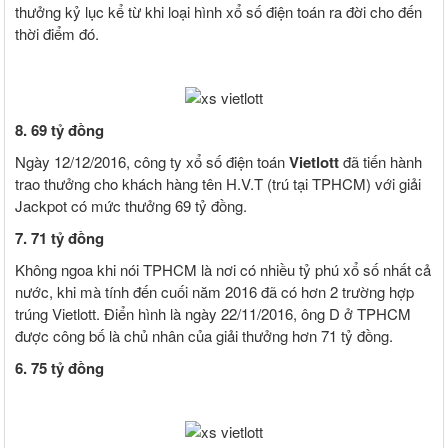
thưởng kỷ lục kể từ khi loại hình xổ số điện toán ra đời cho đến
thời điểm đó.
8. 69 tỷ đồng
Ngày 12/12/2016, công ty xổ số điện toán
Vietlott
đã tiến hành
trao thưởng cho khách hàng tên H.V.T (trú tại TPHCM) với giải
Jackpot có mức thưởng 69 tỷ đồng.
7. 71 tỷ đồng
Không ngoa khi nói TPHCM là nơi có nhiều tỷ phú xổ số nhất cả
nước, khi mà tính đến cuối năm 2016 đã có hơn 2 trường hợp
trúng Vietlott. Điển hình là ngày 22/11/2016, ông D ở TPHCM
được công bố là chủ nhân của giải thưởng hơn 71 tỷ đồng.
6. 75 tỷ đồng