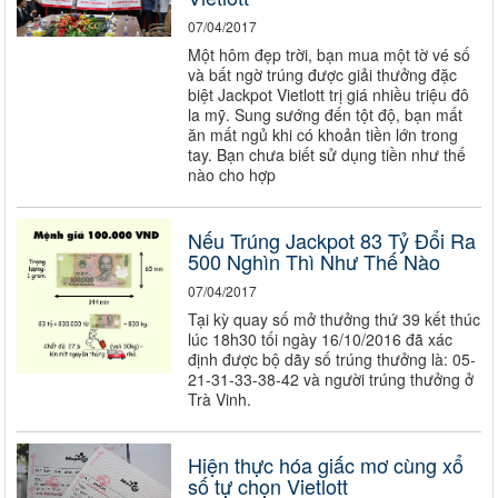
07/04/2017
Một hôm đẹp trời, bạn mua một tờ vé số
và bất ngờ trúng được giải thưởng đặc
biệt Jackpot Vietlott trị giá nhiều triệu đô
la mỹ. Sung sướng đến tột độ, bạn mất
ăn mất ngủ khi có khoản tiền lớn trong
tay. Bạn chưa biết sử dụng tiền như thế
nào cho hợp
Nếu Trúng Jackpot 83 Tỷ Đổi Ra
500 Nghìn Thì Như Thế Nào
07/04/2017
Tại kỳ quay số mở thưởng thứ 39 kết thúc
lúc 18h30 tối ngày 16/10/2016 đã xác
định được bộ dãy số trúng thưởng là: 05-
21-31-33-38-42 và người trúng thưởng ở
Trà Vinh.
Hiện thực hóa giấc mơ cùng xổ
số tự chọn Vietlott