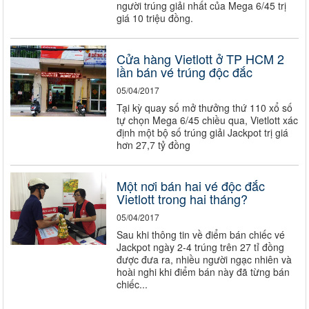
người trúng giải nhất của Mega 6/45 trị
giá 10 triệu đồng.
Cửa hàng Vietlott ở TP HCM 2
lần bán vé trúng độc đắc
05/04/2017
Tại kỳ quay số mở thưởng thứ 110 xổ số
tự chọn Mega 6/45 chiều qua, Vietlott xác
định một bộ số trúng giải Jackpot trị giá
hơn 27,7 tỷ đồng
Một nơi bán hai vé độc đắc
Vietlott trong hai tháng?
05/04/2017
Sau khi thông tin về điểm bán chiếc vé
Jackpot ngày 2-4 trúng trên 27 tỉ đồng
được đưa ra, nhiều người ngạc nhiên và
hoài nghi khi điểm bán này đã từng bán
chiếc...