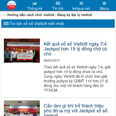
Thống kê
Tin tức
ketqua.net
Menu
t - Hướng dẫn cách chơi vietlott - Đăng ký đại lý vietlott
Tin tức xổ số Vietlott mới nhất
Kết quả xổ số Vietlott ngày 7/4:
Jackpot hơn 19 tỷ đồng chờ có
chủ
08/04/2017
Theo kết quả xổ số Vietlott ngày 7/4, giải
jackpot hơn 19 tỷ đồng chưa có chủ.
Cùng ngày, Vietlott đã tổ chức trao giải
thưởng jackpot kỳ QSMT 110 hơn 27 tỷ
đồng cho một nữ khách hàng đến từ
TP.HCM.
Cần làm gì khi trở thành triệu
phú đô la mỹ với Jackpot xổ số
Vietlott