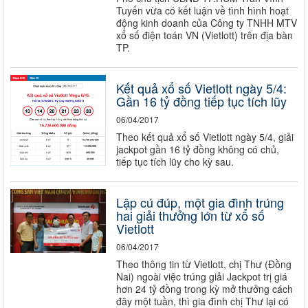
Tuyến vừa có kết luận về tình hình hoạt
động kinh doanh của Công ty TNHH MTV
xổ số điện toán VN (Vietlott) trên địa bàn
TP.
Kết quả xổ số Vietlott ngày 5/4:
Gần 16 tỷ đồng tiếp tục tích lũy
06/04/2017
Theo kết quả xổ số Vietlott ngày 5/4, giải
jackpot gần 16 tỷ đồng không có chủ,
tiếp tục tích lũy cho kỳ sau.
Lập cú đúp, một gia đình trúng
hai giải thưởng lớn từ xổ số
Vietlott
06/04/2017
Theo thông tin từ Vietlott, chị Thư (Đồng
Nai) ngoài việc trúng giải Jackpot trị giá
hơn 24 tỷ đồng trong kỳ mở thưởng cách
đây một tuần, thì gia đình chị Thư lại có